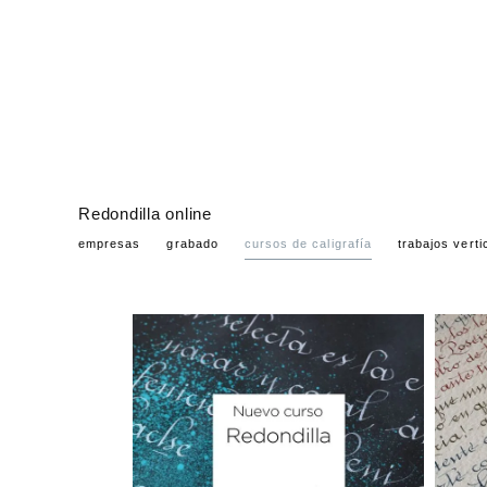
Redondilla online
empresas
grabado
cursos de caligrafía
trabajos verti