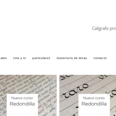
cales
cine y tv
particulares
muestrario de letras
contacto